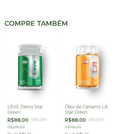
COMPRE TAMBÉM
LEVE Detox Star
Óleo de Cártamo LA
Green
Star Green
R$88,00
-
60
%
OFF
R$88,00
-
26
%
OFF
R$219,00
R$119,00