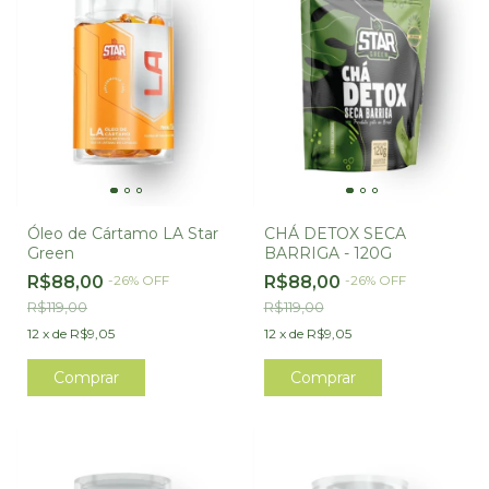
Óleo de Cártamo LA Star
CHÁ DETOX SECA
Green
BARRIGA - 120G
R$88,00
-
26
%
OFF
R$88,00
-
26
%
OFF
R$119,00
R$119,00
12
x
de
R$9,05
12
x
de
R$9,05