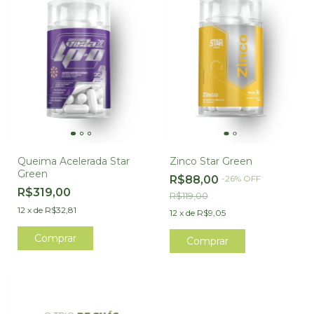
Queima Acelerada Star
Zinco Star Green
Green
R$88,00
-
26
%
OFF
R$319,00
R$119,00
12
x
de
R$32,81
12
x
de
R$9,05