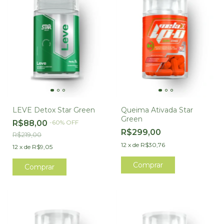
LEVE Detox Star Green
Queima Ativada Star
Green
R$88,00
-
60
%
OFF
R$299,00
R$219,00
12
x
de
R$30,76
12
x
de
R$9,05