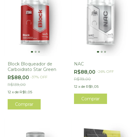
Block Bloqueador de
NAC
Carboidrato Star Green
R$88,00
-
26
%
OFF
R$88,00
-
37
%
OFF
R$119,00
R$139,00
12
x
de
R$9,05
12
x
de
R$9,05