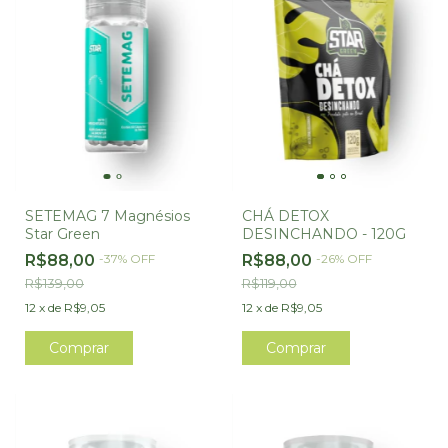
SETEMAG 7 Magnésios
CHÁ DETOX
Star Green
DESINCHANDO - 120G
R$88,00
-
37
%
OFF
R$88,00
-
26
%
OFF
R$139,00
R$119,00
12
x
de
R$9,05
12
x
de
R$9,05